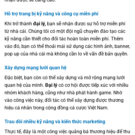
Hỗ trợ trang bị kỹ năng và công cụ miễn phí
Khi trở thành
đại lý,
bạn sẽ nhận được sự hỗ trợ miễn phí
từ nhà cái. Chúng tôi có một đội ngũ chuyên đào tạo các
kỹ năng cần thiết cho đối tác hoàn toàn miễn phí. Thêm
vào đó, bạn có thể thoải mái sử dụng các hình ảnh, banner,
pop up của nhà cái mà không cần lo về vấn đề bản quyền.
Xây dựng mạng lưới quan hệ
Đặc biệt, bạn còn có thể xây dựng và mở rộng mạng lưới
quan hệ của mình.
Đại lý
có cơ hội được tiếp xúc với nhiều
nhóm khách hàng, cũng như nhà phát hành game. Nhờ
vào công việc này, đối tác có thể xây dựng được thương
hiệu cá nhân trong cộng đồng cá cược Việt Nam.
Trau dồi nhiều kỹ năng và kiến thức marketing
Thực tế, đây là một công việc quảng bá thương hiệu để thu