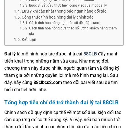
Bước 2: Đặt cọc tiền cược và mở tài khoản
Bước 3: Bắt đầu thực hiện công việc của một đại lý
Lưu ý khi cập nhật thông báo ngân hàng đối tác
Công thức tính hoa hồng đại lý chính xác
Cách tính hoa hồng dựa trên số tiền đặt cược
Cách tính hoa hồng dựa theo số lượng khách hàng tham
gia
Kết luận
Đại lý
là mô hình hợp tác được nhà cái
88CLB
đẩy mạnh
triển khai trong những năm vừa qua. Như mong đợi,
chương trình này được nhiều người quan tâm và đăng ký
tham gia bởi những quyền lợi mà mô hình mang lại. Sau
đây, hãy cùng
88clbcs2.com
theo dõi bài viết sau để tìm
hiểu chi tiết hơn nhé.
Tổng hợp tiêu chí để trở thành đại lý tại 88CLB
Chính sách đã quy định cụ thể về một số điều kiện đối tác
cần đáp ứng để có thể đăng ký
.
Vì vậy, nếu bạn muốn trở
thành đối tác với nhà cái chúng tôi cần đạt các tiêu chí cụ