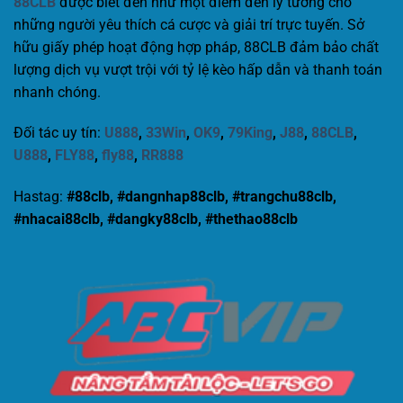
88CLB
được biết đến như một điểm đến lý tưởng cho
những người yêu thích cá cược và giải trí trực tuyến. Sở
hữu giấy phép hoạt động hợp pháp, 88CLB đảm bảo chất
lượng dịch vụ vượt trội với tỷ lệ kèo hấp dẫn và thanh toán
nhanh chóng.
Đối tác uy tín:
U888
,
33Win
,
OK9
,
79King
,
J88
,
88CLB
,
U888
,
FLY88
,
fly88
,
RR888
Hastag:
#88clb, #dangnhap88clb, #trangchu88clb,
#nhacai88clb, #dangky88clb, #thethao88clb