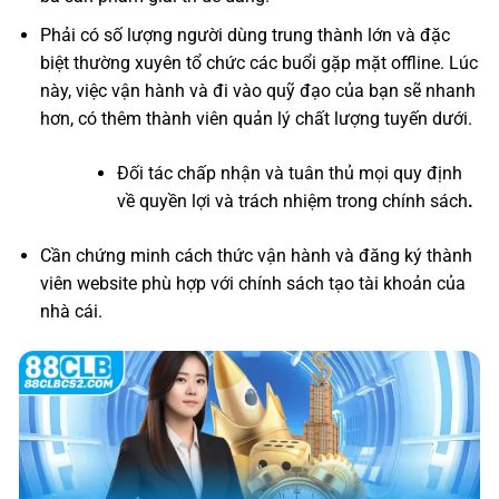
Phải có số lượng người dùng trung thành lớn và đặc
biệt thường xuyên tổ chức các buổi gặp mặt offline. Lúc
này, việc vận hành và đi vào quỹ đạo của bạn sẽ nhanh
hơn, có thêm thành viên quản lý chất lượng tuyến dưới.
Đối tác chấp nhận và tuân thủ mọi quy định
về quyền lợi và trách nhiệm trong chính sách
.
Cần chứng minh cách thức vận hành và đăng ký thành
viên website phù hợp với chính sách tạo tài khoản của
nhà cái.