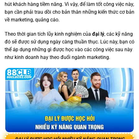
hút khách hàng tiềm năng. Vì vậy, để làm tốt công việc này,
bạn cần phải trau dồi cho bản thân những kiến thức cơ bản
về marketing, quảng cáo.
Theo thời gian tích lũy kinh nghiệm của
đại lý
, các kỹ năng
đó sẽ được sử dụng ngày càng thuần thục. Lúc này, bạn có
thể áp dụng những gì được học vào các công việc sau này
như kinh doanh hay theo đuổi ngành marketing.