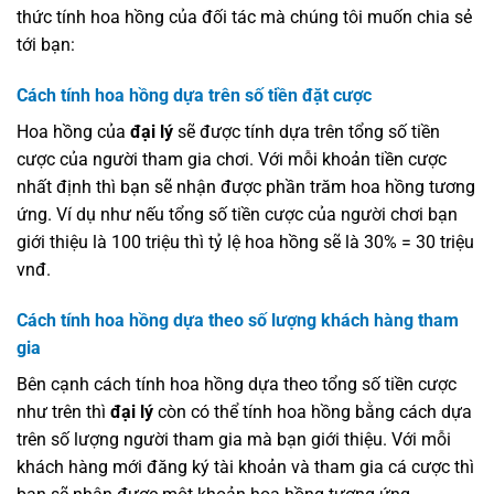
thức tính hoa hồng của đối tác mà chúng tôi muốn chia sẻ
tới bạn:
Cách tính hoa hồng dựa trên số tiền đặt cược
Hoa hồng của
đại lý
sẽ được tính dựa trên tổng số tiền
cược của người tham gia chơi. Với mỗi khoản tiền cược
nhất định thì bạn sẽ nhận được phần trăm hoa hồng tương
ứng. Ví dụ như nếu tổng số tiền cược của người chơi bạn
giới thiệu là 100 triệu thì tỷ lệ hoa hồng sẽ là 30% = 30 triệu
vnđ.
Cách tính hoa hồng dựa theo số lượng khách hàng tham
gia
Bên cạnh cách tính hoa hồng dựa theo tổng số tiền cược
như trên thì
đại lý
còn có thể tính hoa hồng bằng cách dựa
trên số lượng người tham gia mà bạn giới thiệu. Với mỗi
khách hàng mới đăng ký tài khoản và tham gia cá cược thì