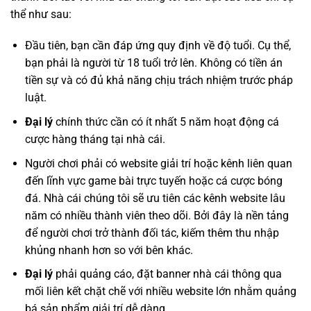
thể như sau:
Đầu tiên, bạn cần đáp ứng quy định về độ tuổi. Cụ thể,
bạn phải là người từ 18 tuổi trở lên. Không có tiền án
tiền sự và có đủ khả năng chịu trách nhiệm trước pháp
luật.
Đại lý
chính thức cần có ít nhất 5 năm hoạt động cá
cược hàng tháng tại nhà cái.
Người chơi phải có website giải trí hoặc kênh liên quan
đến lĩnh vực game bài trực tuyến hoặc cá cược bóng
đá. Nhà cái chúng tôi sẽ ưu tiên các kênh website lâu
năm có nhiều thành viên theo dõi. Bởi đây là nền tảng
để người chơi trở thành đối tác, kiếm thêm thu nhập
khủng nhanh hơn so với bên khác.
Đại lý
phải quảng cáo, đặt banner nhà cái thông qua
mối liên kết chặt chẽ với nhiều website lớn nhằm quảng
bá sản phẩm giải trí dễ dàng.