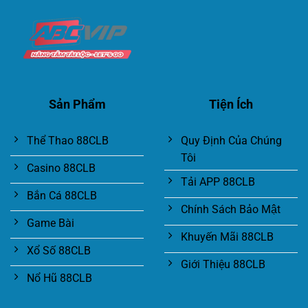
Sản Phẩm
Tiện Ích
Thể Thao 88CLB
Quy Định Của Chúng
Tôi
Casino 88CLB
Tải APP 88CLB
Bắn Cá 88CLB
Chính Sách Bảo Mật
Game Bài
Khuyến Mãi 88CLB
Xổ Số 88CLB
Giới Thiệu 88CLB
Nổ Hũ 88CLB