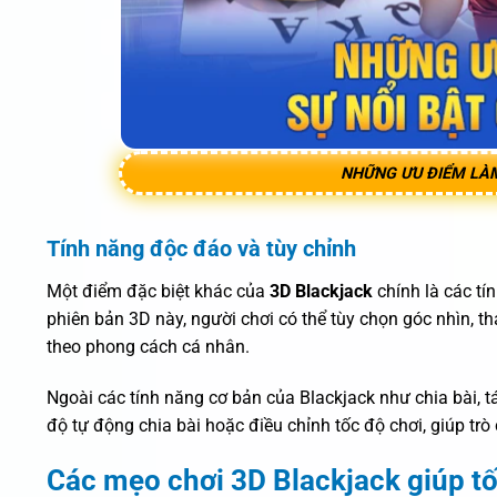
NHỮNG ƯU ĐIỂM LÀM
Tính năng độc đáo và tùy chỉnh
Một điểm đặc biệt khác của
3D Blackjack
chính là các tí
phiên bản 3D này, người chơi có thể tùy chọn góc nhìn, t
theo phong cách cá nhân.
Ngoài các tính năng cơ bản của Blackjack như chia bài, t
độ tự động chia bài hoặc điều chỉnh tốc độ chơi, giúp trò 
Các mẹo chơi 3D Blackjack giúp tố