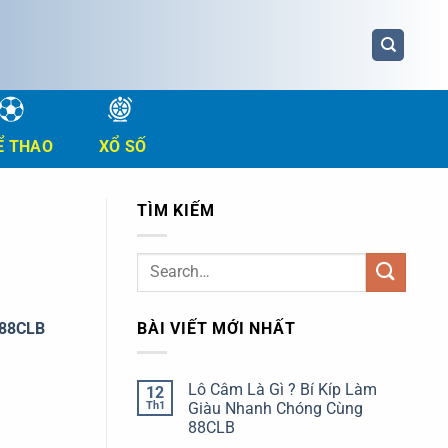
Ể THAO
XỔ SỐ
TÌM KIẾM
BÀI VIẾT MỚI NHẤT
88CLB
Lô Câm Là Gì ? Bí Kíp Làm
12
Th1
Giàu Nhanh Chóng Cùng
88CLB