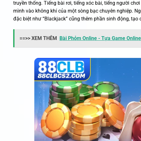
truyền thống. Tiếng bài rơi, tiếng xóc bài, tiếng người ch
mình vào không khí của một sòng bạc chuyên nghiệp. Ngo
đặc biệt như “Blackjack” cũng thêm phần sinh động, tạo 
==>> XEM THÊM
Bài Phỏm Online - Tựa Game Onlin