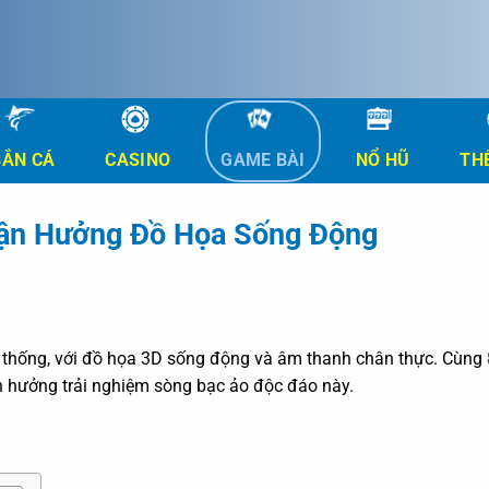
BẮN CÁ
CASINO
GAME BÀI
NỔ HŨ
TH
Tận Hưởng Đồ Họa Sống Động
n thống, với đồ họa 3D sống động và âm thanh chân thực. Cùng
n hưởng trải nghiệm sòng bạc ảo độc đáo này.