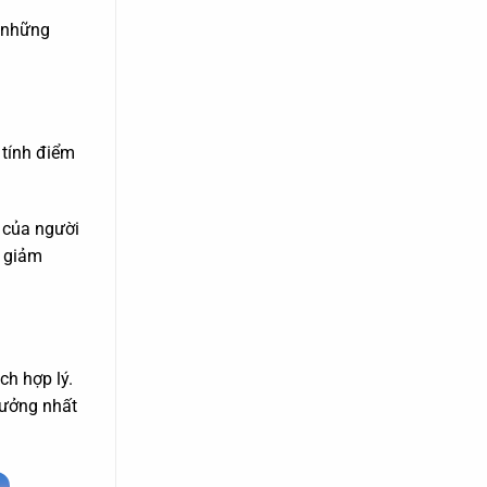
n những
 tính điểm
i của người
à giảm
ch hợp lý.
tưởng nhất