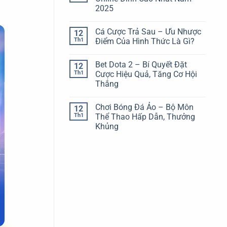
2025
Cá Cược Trả Sau – Ưu Nhược
12
Th1
Điểm Của Hình Thức Là Gì?
Bet Dota 2 – Bí Quyết Đặt
12
Th1
Cược Hiệu Quả, Tăng Cơ Hội
Thắng
Chơi Bóng Đá Ảo – Bộ Môn
12
Th1
Thể Thao Hấp Dẫn, Thưởng
Khủng