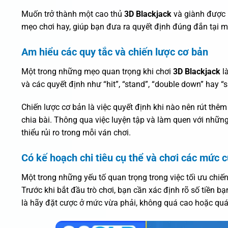
Muốn trở thành một cao thủ
3D Blackjack
và giành được
mẹo chơi hay, giúp bạn đưa ra quyết định đúng đắn tại mỗ
Am hiểu các quy tắc và chiến lược cơ bản
Một trong những mẹo quan trọng khi chơi
3D Blackjack
l
và các quyết định như “hit”, “stand”, “double down” hay “s
Chiến lược cơ bản là việc quyết định khi nào nên rút thêm
chia bài. Thông qua việc luyện tập và làm quen với nhữn
thiểu rủi ro trong mỗi ván chơi.
Có kế hoạch chi tiêu cụ thể và chơi các mức 
Một trong những yếu tố quan trọng trong việc tối ưu chiế
Trước khi bắt đầu trò chơi, bạn cần xác định rõ số tiền 
là hãy đặt cược ở mức vừa phải, không quá cao hoặc quá t