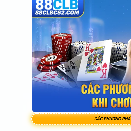
CÁC PHƯƠNG PHÁP