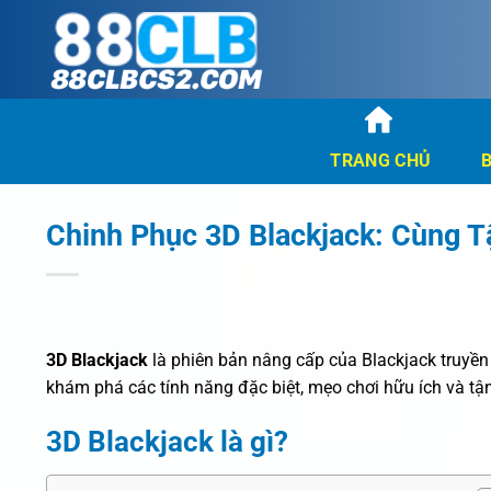
Chuyển
đến
nội
dung
TRANG CHỦ
Chinh Phục 3D Blackjack: Cùng 
3D Blackjack
là phiên bản nâng cấp của Blackjack truyề
khám phá các tính năng đặc biệt, mẹo chơi hữu ích và tậ
3D Blackjack là gì?