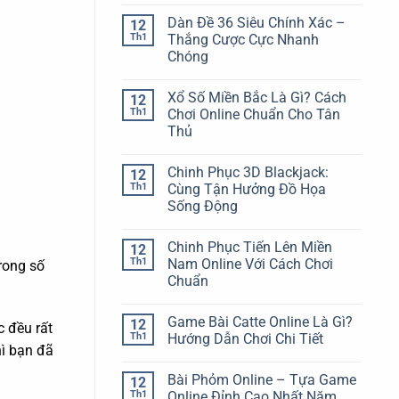
Dàn Đề 36 Siêu Chính Xác –
12
Th1
Thắng Cược Cực Nhanh
Chóng
Xổ Số Miền Bắc Là Gì? Cách
12
Th1
Chơi Online Chuẩn Cho Tân
Thủ
Chinh Phục 3D Blackjack:
12
Th1
Cùng Tận Hưởng Đồ Họa
Sống Động
Chinh Phục Tiến Lên Miền
12
Th1
Nam Online Với Cách Chơi
trong số
Chuẩn
Game Bài Catte Online Là Gì?
12
c đều rất
Th1
Hướng Dẫn Chơi Chi Tiết
hì bạn đã
Bài Phỏm Online – Tựa Game
12
Th1
Online Đỉnh Cao Nhất Năm