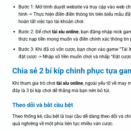
Bước 1: Mở trình duyệt website và truy cập vào web c
hình -> Thực hiện điền điền thông tin trên biểu mẫu đầ
hoàn tất việc tạo tài khoản chơi.
Bước 2: Để chơi
tài xỉu online
, bạn đăng nhập nick gam
thức nạp tiền mong muốn và điền chính xác thông tin 
Bước 3: Khi đã có vốn cược, bạn chọn vào game “Tài 
đặt cược -> Nhập số tiền muốn chơi và nhấp “Đặt cược
Chia sẻ 2 bí kíp chinh phục tựa ga
Khi tham gia trò chơi
tài xỉu online
, ngoài yếu tố về may 
đây là 3 bí kíp chơi dễ thắng mà bạn nên bỏ túi.
Theo dõi và bắt cầu bệt
Theo thống kê, cầu bệt là loại cầu dễ dàng theo dõi và chi
quả nghiêng về một phía liên tục nhiều ván cược.