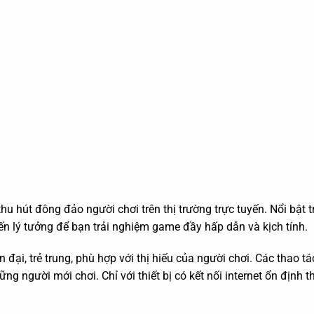
thu hút đông đảo người chơi trên thị trường trực tuyến. Nổi bật 
ến lý tưởng để bạn trải nghiệm game đầy hấp dẫn và kịch tính.
đại, trẻ trung, phù hợp với thị hiếu của người chơi. Các thao tá
g người mới chơi. Chỉ với thiết bị có kết nối internet ổn định t