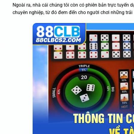
Ngoài ra, nhà cái chúng tôi còn có phiên bản trực tuyến d
chuyên nghiệp, từ đó đem đến cho người chơi những trải 