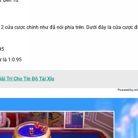
1 đến 18.
ó 2 cửa cược chính như đã nói phía trên. Dưới đây là cửa cược đó
95
 là 1:0.95
i Trí Cho Tín Đồ Tài Xỉu
Powered by
In