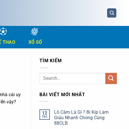
Ể THAO
XỔ SỐ
TÌM KIẾM
BÀI VIẾT MỚI NHẤT
 nhà cái uy
đến vậy?
Lô Câm Là Gì ? Bí Kíp Làm
12
Th1
Giàu Nhanh Chóng Cùng
88CLB