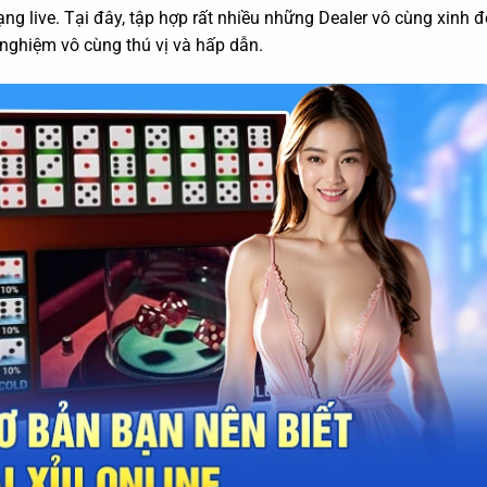
ạng live. Tại đây, tập hợp rất nhiều những Dealer vô cùng xinh 
nghiệm vô cùng thú vị và hấp dẫn.