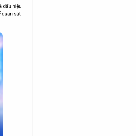
à dấu hiệu
ể quan sát