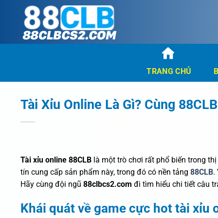
Chuyển
đến
nội
dung
TRANG CHỦ
Tài Xỉu Online Là Gì? Cùng 88CL
Tài xỉu online 88CLB
là một trò chơi rất phổ biến trong th
tín cung cấp sản phẩm này, trong đó có nền tảng
88CLB
.
Hãy cùng đội ngũ
88clbcs2.com
đi tìm hiểu chi tiết câu t
Khái quát về game cực hot tài xỉu 