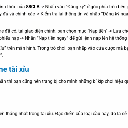
hính thức của
88CLB
-> Nhấp vào “Đăng ký” ở góc phía trên bên
y đủ và chính xác -> Kiểm tra lại thông tin và nhấp “Đăng ký ng
e đã có, tại giao diện chính, bạn chọn mục “Nạp tiền” -> Lựa 
phiếu nạp -> Nhấn “Nạp tiền ngay” để gửi lệnh nạp lên hệ thống
Xỉu” trên màn hình. Trong trò chơi, bạn nhấp vào cửa cược mà 
”.
me tài xỉu
mắn thì bạn cũng nên trang bị cho mình những bí kíp chơi hiệu q
ến thắng nhất trong tài xỉu. Đặc điểm của loại cầu này, đó là sẽ 