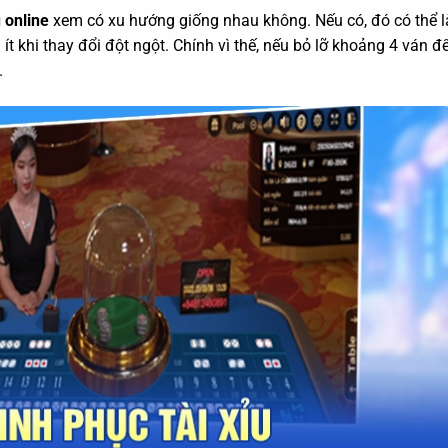
u online
xem có xu hướng giống nhau không. Nếu có, đó có thể l
ít khi thay đổi đột ngột. Chính vì thế, nếu bỏ lỡ khoảng 4 ván đ
.