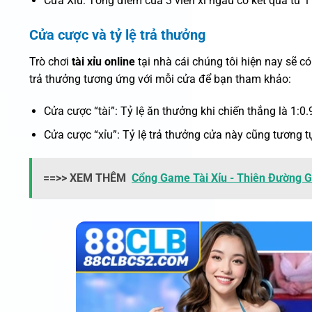
Cửa Xỉu: Tổng điểm của 3 viên xí ngầu có kết quả từ 1
Cửa cược và tỷ lệ trả thưởng
Trò chơi
tài xỉu online
tại nhà cái chúng tôi hiện nay sẽ c
trả thưởng tương ứng với mỗi cửa để bạn tham khảo:
Cửa cược “tài”: Tỷ lệ ăn thưởng khi chiến thắng là 1:0.
Cửa cược “xỉu”: Tỷ lệ trả thưởng cửa này cũng tương tự
==>> XEM THÊM
Cổng Game Tài Xỉu - Thiên Đường Giả