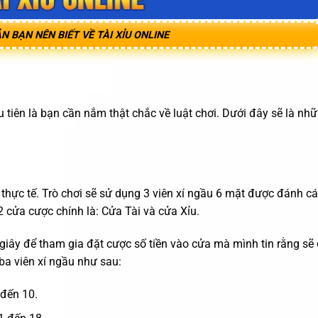
N BẠN NÊN BIẾT VỀ TÀI XỈU ONLINE
u tiên là bạn cần nắm thật chắc về luật chơi. Dưới đây sẽ là nh
 thực tế. Trò chơi sẽ sử dụng 3 viên xí ngầu 6 mặt được đánh c
 cửa cược chính là: Cửa Tài và cửa Xỉu.
giây để tham gia đặt cược số tiền vào cửa mà mình tin rằng sẽ 
ba viên xí ngầu như sau:
 đến 10.