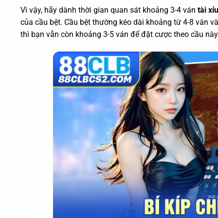
Vì vậy, hãy dành thời gian quan sát khoảng 3-4 ván
tài xỉ
của cầu bệt. Cầu bệt thường kéo dài khoảng từ 4-8 ván và 
thì bạn vẫn còn khoảng 3-5 ván để đặt cược theo cầu này